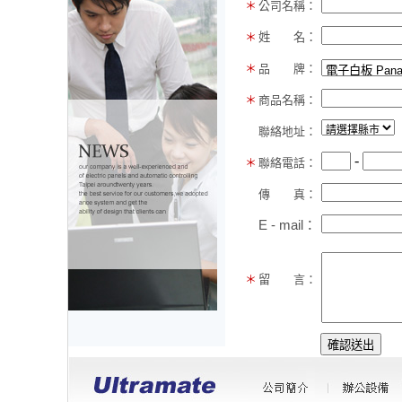
＊
公司名稱：
＊
姓 名：
＊
品
牌：
＊
商品名稱：
聯絡地址：
-
＊
聯絡電話：
傳
真：
E - mail：
＊
留
言：